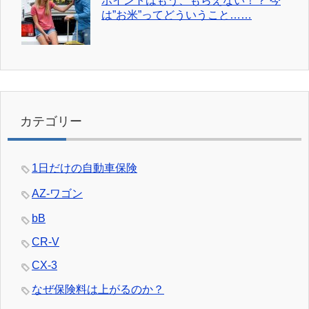
ポイントはもう、もらえない！？ 今
は”お米”ってどういうこと……
カテゴリー
1日だけの自動車保険
AZ-ワゴン
bB
CR-V
CX-3
なぜ保険料は上がるのか？